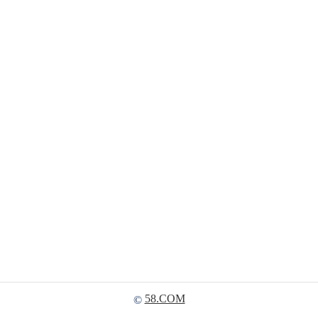
58.COM
©