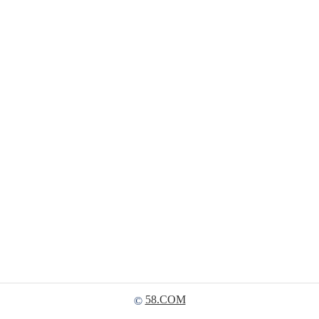
58.COM
©