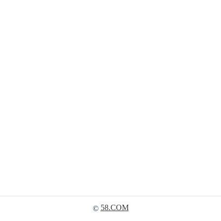
58.COM
©