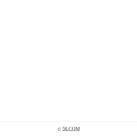
58.COM
©