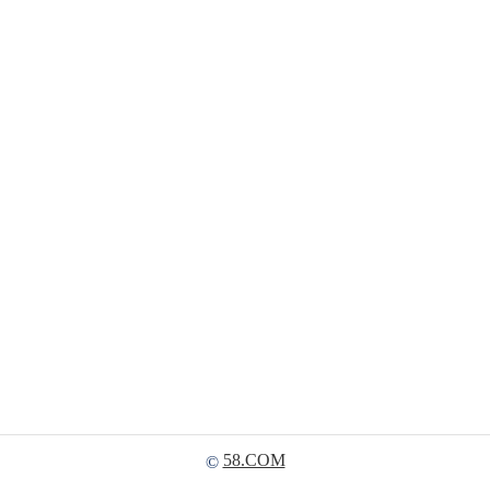
58.COM
©