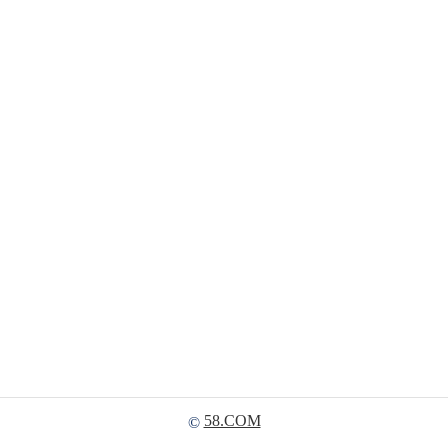
58.COM
©