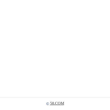
58.COM
©