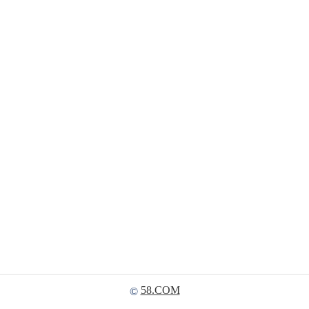
58.COM
©