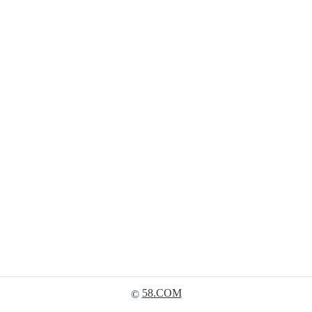
58.COM
©