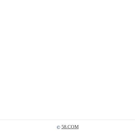
58.COM
©