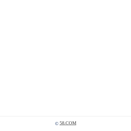
58.COM
©