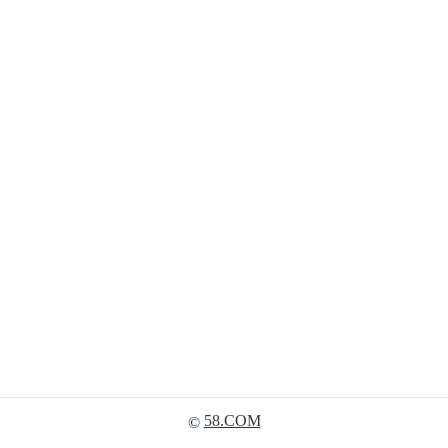
58.COM
©