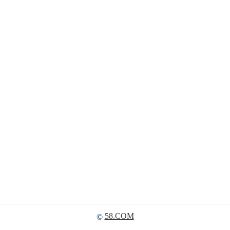
58.COM
©