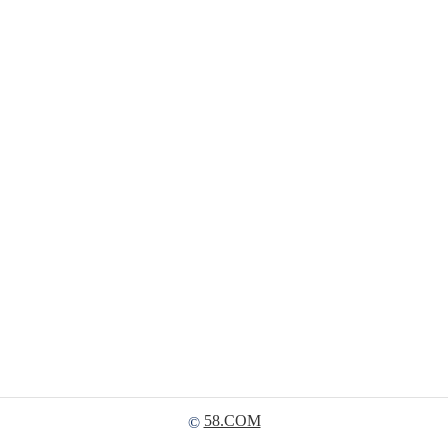
58.COM
©