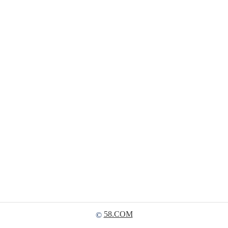
58.COM
©