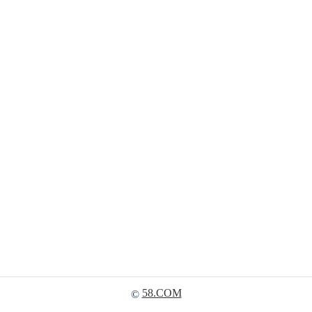
58.COM
©