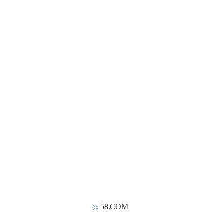
58.COM
©