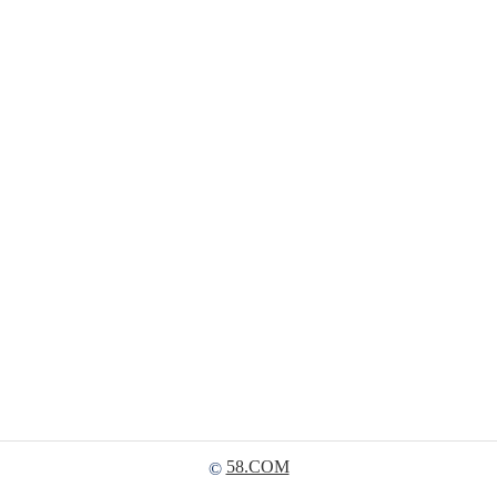
58.COM
©