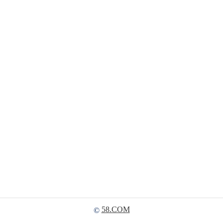
58.COM
©