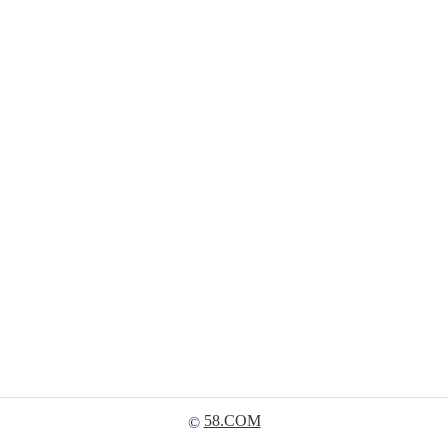
58.COM
©