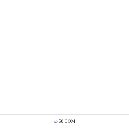
58.COM
©