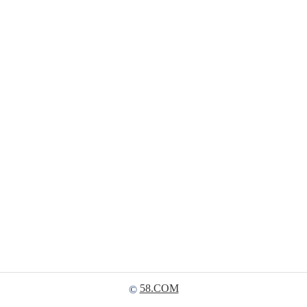
58.COM
©