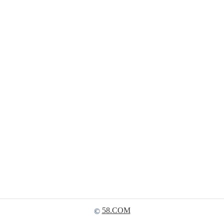
58.COM
©