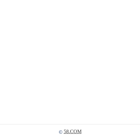
58.COM
©