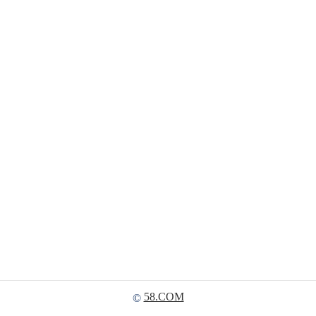
58.COM
©