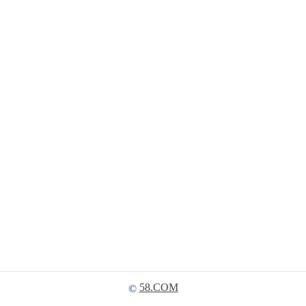
58.COM
©