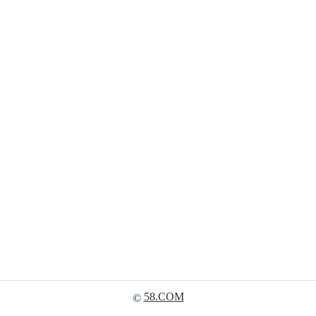
58.COM
©