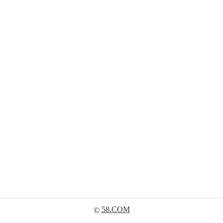
58.COM
©