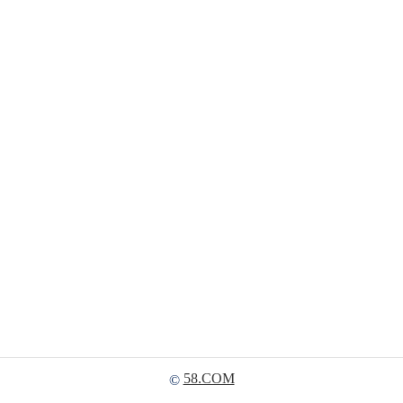
58.COM
©