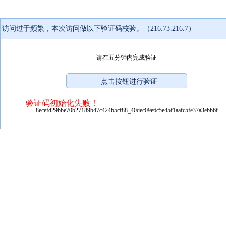
访问过于频繁，本次访问做以下验证码校验。（216.73.216.7）
请在五分钟内完成验证
验证码初始化失败！
8ecefd29bbe70b27189b47c424b5cf88_40dec09e6c5e45f1aafc5fe37a3ebb6f