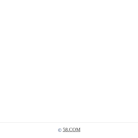
58.COM
©