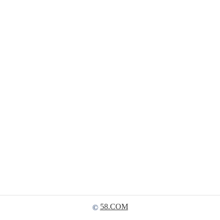
58.COM
©