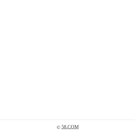
58.COM
©