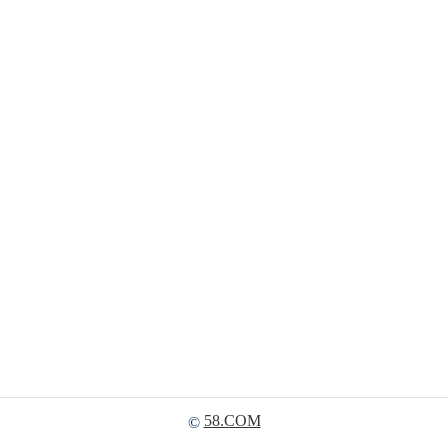
58.COM
©