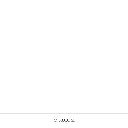
58.COM
©