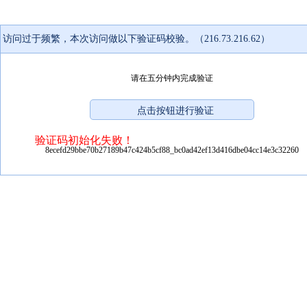
访问过于频繁，本次访问做以下验证码校验。（216.73.216.62）
请在五分钟内完成验证
验证码初始化失败！
8ecefd29bbe70b27189b47c424b5cf88_bc0ad42ef13d416dbe04cc14e3c32260