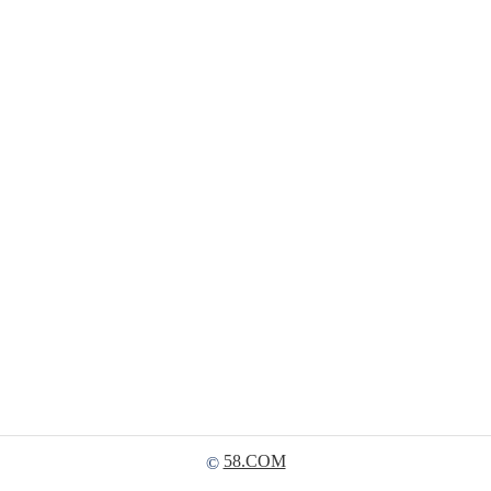
58.COM
©