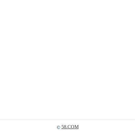
58.COM
©