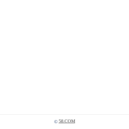
58.COM
©