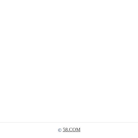
58.COM
©