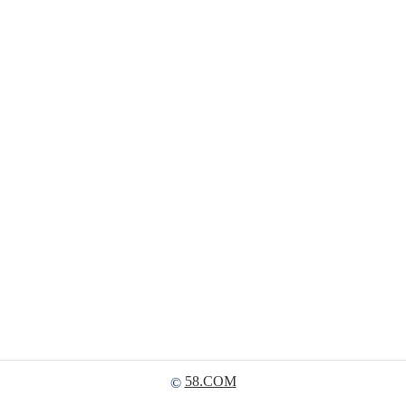
58.COM
©