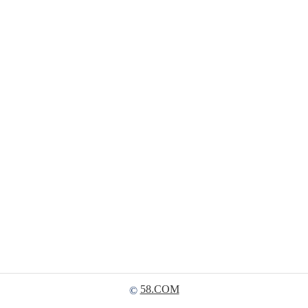
58.COM
©