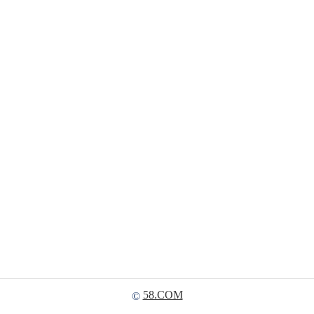
58.COM
©