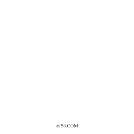
58.COM
©