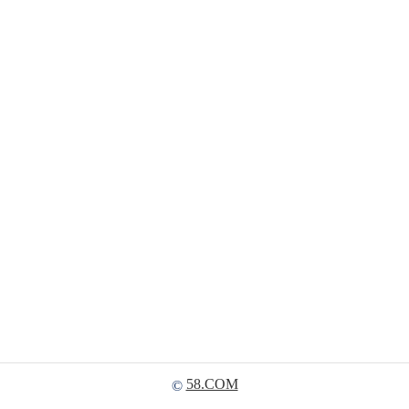
58.COM
©