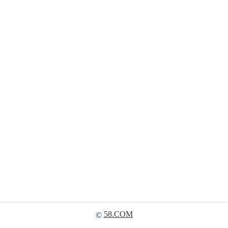
58.COM
©