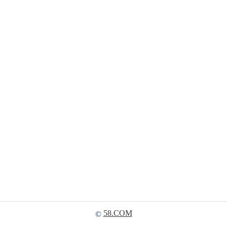
58.COM
©