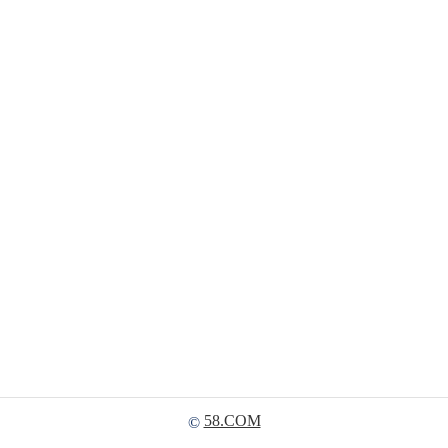
58.COM
©