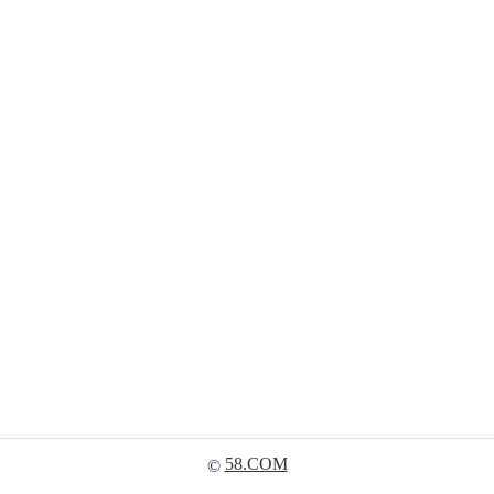
58.COM
©