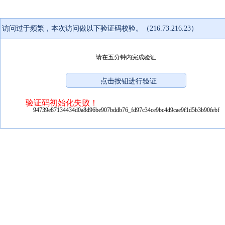
访问过于频繁，本次访问做以下验证码校验。（216.73.216.23）
请在五分钟内完成验证
验证码初始化失败！
94739e87134434d0a8d96be907bddb76_fd97c34ce9bc4d9cae9f1d5b3b90febf