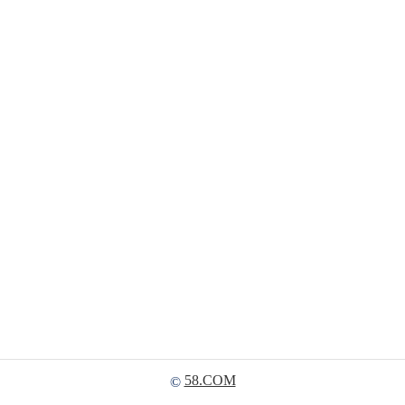
58.COM
©