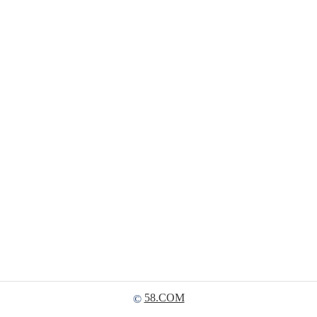
58.COM
©