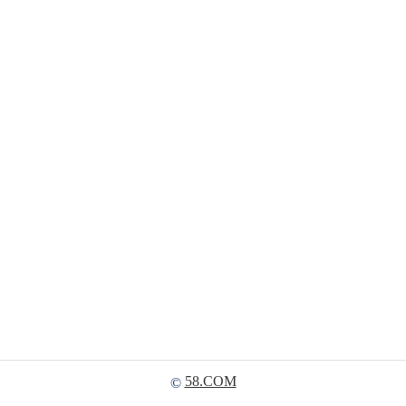
58.COM
©